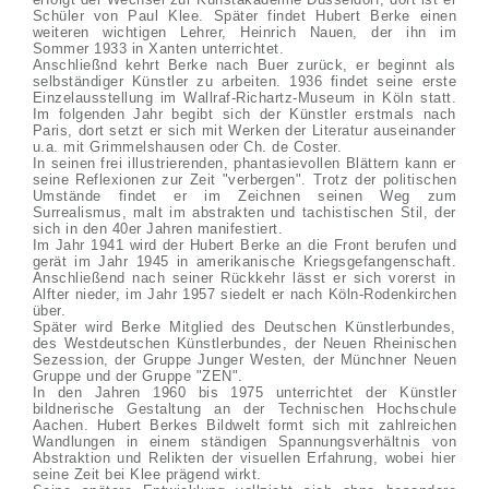
Schüler von Paul Klee. Später findet Hubert Berke einen
weiteren wichtigen Lehrer, Heinrich Nauen, der ihn im
Sommer 1933 in Xanten unterrichtet.
Anschließnd kehrt Berke nach Buer zurück, er beginnt als
selbständiger Künstler zu arbeiten. 1936 findet seine erste
Einzelausstellung im Wallraf-Richartz-Museum in Köln statt.
Im folgenden Jahr begibt sich der Künstler erstmals nach
Paris, dort setzt er sich mit Werken der Literatur auseinander
u.a. mit Grimmelshausen oder Ch. de Coster.
In seinen frei illustrierenden, phantasievollen Blättern kann er
seine Reflexionen zur Zeit "verbergen". Trotz der politischen
Umstände findet er im Zeichnen seinen Weg zum
Surrealismus, malt im abstrakten und tachistischen Stil, der
sich in den 40er Jahren manifestiert.
Im Jahr 1941 wird der Hubert Berke an die Front berufen und
gerät im Jahr 1945 in amerikanische Kriegsgefangenschaft.
Anschließend nach seiner Rückkehr lässt er sich vorerst in
Alfter nieder, im Jahr 1957 siedelt er nach Köln-Rodenkirchen
über.
Später wird Berke Mitglied des Deutschen Künstlerbundes,
des Westdeutschen Künstlerbundes, der Neuen Rheinischen
Sezession, der Gruppe Junger Westen, der Münchner Neuen
Gruppe und der Gruppe "ZEN".
In den Jahren 1960 bis 1975 unterrichtet der Künstler
bildnerische Gestaltung an der Technischen Hochschule
Aachen. Hubert Berkes Bildwelt formt sich mit zahlreichen
Wandlungen in einem ständigen Spannungsverhältnis von
Abstraktion und Relikten der visuellen Erfahrung, wobei hier
seine Zeit bei Klee prägend wirkt.